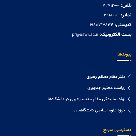
تلفن:
72712000
نمابر:
۲۲۱۸۰۱۰۹
کدپستی:
۱۹۸۵۷۱۳۸۳۴
پست الکترونیک:
pr@uswr.ac.ir
پیوندها
دفتر مقام معظم رهبری
ریاست محترم جمهوری
نهاد نمايندگی مقام معظم رهبری در دانشگاه‌ها
حوزه علوم اسلامی دانشگاهیان
دسترسی سریع