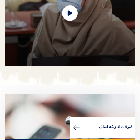
همکاری با شبکه سلامت صدا و سیما
لورم ایپسوم متن ساختگی با تولید سادگی نامفهوم از صنعت چاپ، و با استفاده از
طراحان گرافیک است، چاپگرها و متون بلکه روزنامه و مجله در ستون و سطرآنچنان
که لازم است، و برای شرایط فعلی تکنولوژی مورد نیاز، و کاربردهای متنوع با هدف
بهبود ابزارهای کاربردی می باشد، کتابهای زیادی در شصت و سه درصد گذشته حال و
آینده، شناخت فراوان جامعه و متخصصان را می طلبد، تا با نرم افزارها شناخت
بیشتری را برای طراحان رایانه ای علی الخصوص طراحان خلاقی، و فرهنگ پیشرو در
زبان فارسی ایجاد کرد، در این صورت می توان امید داشت که تمام و دشواری موجود
در ارائه راهکارها، و شرایط سخت تایپ به پایان رسد و زمان مورد نیاز شامل
حروفچینی دستاوردهای اصلی، و جوابگوی سوالات پیوسته اهل دنیای موجود
طراحی اساسا مورد استفاده قرار گیرد.
هفته گرامیداشت مقام استاد
ضيافت انديشه اساتيد