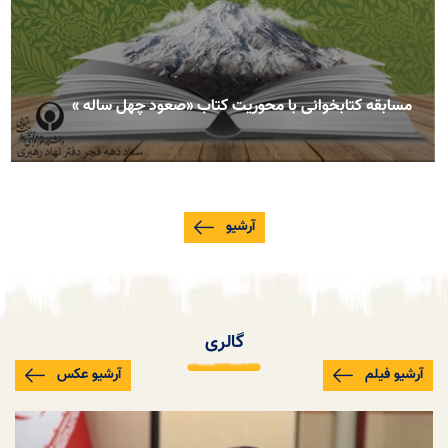
مسابقه کتابخوانی با محوریت کتاب «صعود چهل ساله »
آرشیو
گالری
آرشیو فیلم
آرشیو عکس