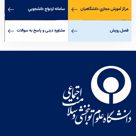
مركز آموزش مجازي دانشگاهيان
سامانه ازدواج دانشجويي
لورم ایپسوم متن ساختگی با تولید سادگی نامفهوم از صنعت چاپ، و با استفاده از
طراحان گرافیک است، چاپگرها و متون بلکه روزنامه و مجله در ستون و سطرآنچنان
که لازم است، و برای شرایط فعلی تکنولوژی مورد نیاز، و کاربردهای متنوع با هدف
فصل رويش
مشاوره دينی و پاسخ به سوالات
بهبود ابزارهای کاربردی می باشد، کتابهای زیادی در شصت و سه درصد گذشته حال و
آینده، شناخت فراوان جامعه و متخصصان را می طلبد، تا با نرم افزارها شناخت
بیشتری را برای طراحان رایانه ای علی الخصوص طراحان خلاقی، و فرهنگ پیشرو در
زبان فارسی ایجاد کرد، در این صورت می توان امید داشت که تمام و دشواری موجود
در ارائه راهکارها، و شرایط سخت تایپ به پایان رسد و زمان مورد نیاز شامل
حروفچینی دستاوردهای اصلی، و جوابگوی سوالات پیوسته اهل دنیای موجود
طراحی اساسا مورد استفاده قرار گیرد.