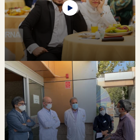
هفته گرامیداشت مقام استاد
لورم ایپسوم متن ساختگی با تولید سادگی نامفهوم از صنعت چاپ، و با استفاده از
طراحان گرافیک است، چاپگرها و متون بلکه روزنامه و مجله در ستون و سطرآنچنان
که لازم است، و برای شرایط فعلی تکنولوژی مورد نیاز، و کاربردهای متنوع با هدف
بهبود ابزارهای کاربردی می باشد، کتابهای زیادی در شصت و سه درصد گذشته حال و
آینده، شناخت فراوان جامعه و متخصصان را می طلبد، تا با نرم افزارها شناخت
بیشتری را برای طراحان رایانه ای علی الخصوص طراحان خلاقی، و فرهنگ پیشرو در
زبان فارسی ایجاد کرد، در این صورت می توان امید داشت که تمام و دشواری موجود
در ارائه راهکارها، و شرایط سخت تایپ به پایان رسد و زمان مورد نیاز شامل
حروفچینی دستاوردهای اصلی، و جوابگوی سوالات پیوسته اهل دنیای موجود
طراحی اساسا مورد استفاده قرار گیرد.
جشن بزرگ ازدواج دانشجویی