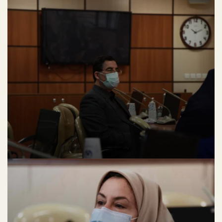
بیشتری را برای طراحان رایانه ای علی الخصوص طراحان خلاقی، و فرهنگ پیشرو در
زبان فارسی ایجاد کرد، در این صورت می توان امید داشت که تمام و دشواری موجود
در ارائه راهکارها، و شرایط سخت تایپ به پایان رسد و زمان مورد نیاز شامل
حروفچینی دستاوردهای اصلی، و جوابگوی سوالات پیوسته اهل دنیای موجود
طراحی اساسا مورد استفاده قرار گیرد.
مرکز تحقیقات سایکوز
لورم ایپسوم متن ساختگی با تولید سادگی نامفهوم از صنعت چاپ، و با استفاده از
طراحان گرافیک است، چاپگرها و متون بلکه روزنامه و مجله در ستون و سطرآنچنان
که لازم است، و برای شرایط فعلی تکنولوژی مورد نیاز، و کاربردهای متنوع با هدف
بهبود ابزارهای کاربردی می باشد، کتابهای زیادی در شصت و سه درصد گذشته حال و
آینده، شناخت فراوان جامعه و متخصصان را می طلبد، تا با نرم افزارها شناخت
بیشتری را برای طراحان رایانه ای علی الخصوص طراحان خلاقی، و فرهنگ پیشرو در
زبان فارسی ایجاد کرد، در این صورت می توان امید داشت که تمام و دشواری موجود
در ارائه راهکارها، و شرایط سخت تایپ به پایان رسد و زمان مورد نیاز شامل
حروفچینی دستاوردهای اصلی، و جوابگوی سوالات پیوسته اهل دنیای موجود
طراحی اساسا مورد استفاده قرار گیرد.