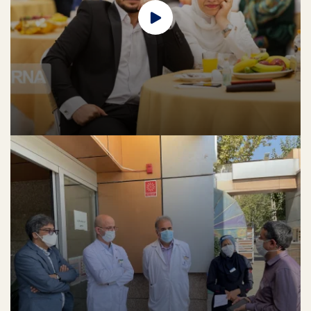
هفته گرامیداشت مقام استاد
لورم ایپسوم متن ساختگی با تولید سادگی نامفهوم از صنعت چاپ، و با استفاده از
طراحان گرافیک است، چاپگرها و متون بلکه روزنامه و مجله در ستون و سطرآنچنان
که لازم است، و برای شرایط فعلی تکنولوژی مورد نیاز، و کاربردهای متنوع با هدف
بهبود ابزارهای کاربردی می باشد، کتابهای زیادی در شصت و سه درصد گذشته حال و
آینده، شناخت فراوان جامعه و متخصصان را می طلبد، تا با نرم افزارها شناخت
بیشتری را برای طراحان رایانه ای علی الخصوص طراحان خلاقی، و فرهنگ پیشرو در
زبان فارسی ایجاد کرد، در این صورت می توان امید داشت که تمام و دشواری موجود
در ارائه راهکارها، و شرایط سخت تایپ به پایان رسد و زمان مورد نیاز شامل
حروفچینی دستاوردهای اصلی، و جوابگوی سوالات پیوسته اهل دنیای موجود
طراحی اساسا مورد استفاده قرار گیرد.
جشن بزرگ ازدواج دانشجویی