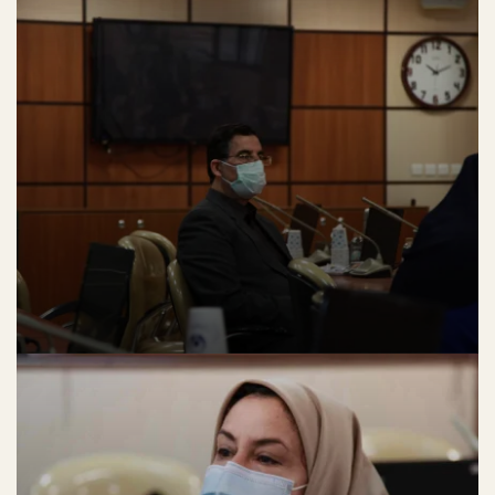
بیشتری را برای طراحان رایانه ای علی الخصوص طراحان خلاقی، و فرهنگ پیشرو در
زبان فارسی ایجاد کرد، در این صورت می توان امید داشت که تمام و دشواری موجود
در ارائه راهکارها، و شرایط سخت تایپ به پایان رسد و زمان مورد نیاز شامل
حروفچینی دستاوردهای اصلی، و جوابگوی سوالات پیوسته اهل دنیای موجود
طراحی اساسا مورد استفاده قرار گیرد.
مرکز تحقیقات سایکوز
لورم ایپسوم متن ساختگی با تولید سادگی نامفهوم از صنعت چاپ، و با استفاده از
طراحان گرافیک است، چاپگرها و متون بلکه روزنامه و مجله در ستون و سطرآنچنان
که لازم است، و برای شرایط فعلی تکنولوژی مورد نیاز، و کاربردهای متنوع با هدف
بهبود ابزارهای کاربردی می باشد، کتابهای زیادی در شصت و سه درصد گذشته حال و
آینده، شناخت فراوان جامعه و متخصصان را می طلبد، تا با نرم افزارها شناخت
بیشتری را برای طراحان رایانه ای علی الخصوص طراحان خلاقی، و فرهنگ پیشرو در
زبان فارسی ایجاد کرد، در این صورت می توان امید داشت که تمام و دشواری موجود
در ارائه راهکارها، و شرایط سخت تایپ به پایان رسد و زمان مورد نیاز شامل
حروفچینی دستاوردهای اصلی، و جوابگوی سوالات پیوسته اهل دنیای موجود
طراحی اساسا مورد استفاده قرار گیرد.