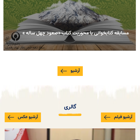
مسابقه کتابخوانی با محوریت کتاب «صعود چهل ساله »
آرشیو
گالری
آرشیو فیلم
آرشیو عکس