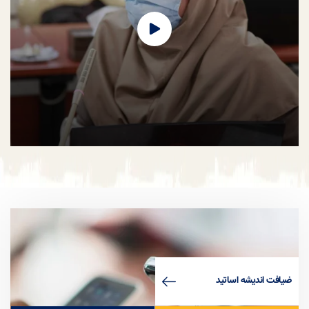
همکاری با شبکه سلامت صدا و سیما
لورم ایپسوم متن ساختگی با تولید سادگی نامفهوم از صنعت چاپ، و با استفاده از
طراحان گرافیک است، چاپگرها و متون بلکه روزنامه و مجله در ستون و سطرآنچنان
که لازم است، و برای شرایط فعلی تکنولوژی مورد نیاز، و کاربردهای متنوع با هدف
بهبود ابزارهای کاربردی می باشد، کتابهای زیادی در شصت و سه درصد گذشته حال و
آینده، شناخت فراوان جامعه و متخصصان را می طلبد، تا با نرم افزارها شناخت
بیشتری را برای طراحان رایانه ای علی الخصوص طراحان خلاقی، و فرهنگ پیشرو در
زبان فارسی ایجاد کرد، در این صورت می توان امید داشت که تمام و دشواری موجود
در ارائه راهکارها، و شرایط سخت تایپ به پایان رسد و زمان مورد نیاز شامل
حروفچینی دستاوردهای اصلی، و جوابگوی سوالات پیوسته اهل دنیای موجود
طراحی اساسا مورد استفاده قرار گیرد.
هفته گرامیداشت مقام استاد
ضيافت انديشه اساتيد