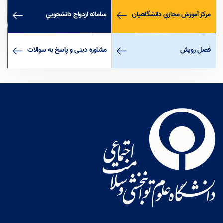
مركز آموزش مجازي دانشگاهيان
سامانه ازدواج دانشجويي
لورم ایپسوم متن ساختگی با تولید سادگی نامفهوم از صنعت چاپ، و با استفاده از
طراحان گرافیک است، چاپگرها و متون بلکه روزنامه و مجله در ستون و سطرآنچنان
که لازم است، و برای شرایط فعلی تکنولوژی مورد نیاز، و کاربردهای متنوع با هدف
فصل رويش
مشاوره دينی و پاسخ به سوالات
بهبود ابزارهای کاربردی می باشد، کتابهای زیادی در شصت و سه درصد گذشته حال و
آینده، شناخت فراوان جامعه و متخصصان را می طلبد، تا با نرم افزارها شناخت
بیشتری را برای طراحان رایانه ای علی الخصوص طراحان خلاقی، و فرهنگ پیشرو در
زبان فارسی ایجاد کرد، در این صورت می توان امید داشت که تمام و دشواری موجود
در ارائه راهکارها، و شرایط سخت تایپ به پایان رسد و زمان مورد نیاز شامل
حروفچینی دستاوردهای اصلی، و جوابگوی سوالات پیوسته اهل دنیای موجود
طراحی اساسا مورد استفاده قرار گیرد.