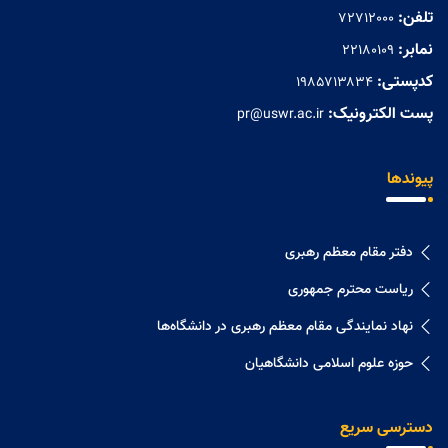
تلفن:
72712000
نمابر:
۲۲۱۸۰۱۰۹
کدپستی:
۱۹۸۵۷۱۳۸۳۴
پست الکترونیک:
pr@uswr.ac.ir
پیوندها
دفتر مقام معظم رهبری
ریاست محترم جمهوری
نهاد نمايندگی مقام معظم رهبری در دانشگاه‌ها
حوزه علوم اسلامی دانشگاهیان
دسترسی سریع