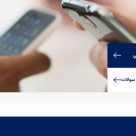
لورم ایپسوم متن ساختگی با تولید سادگی نامفهوم از
صنعت چاپ، و با استفاده از طراحان گرافیک است، چاپگرها
و متون بلکه روزنامه و مجله در ستون و سطرآنچنان که لازم
است، و برای شرایط فعلی تکنولوژی مورد نیاز، و کاربردهای
متنوع با هدف بهبود ابزارهای کاربردی می باشد، کتابهای
زیادی در شصت و سه درصد گذشته حال و آینده، شناخت
فراوان جامعه و متخصصان را می طلبد، تا با نرم افزارها
ي
شناخت بیشتری را برای طراحان رایانه ای علی الخصوص
طراحان خلاقی، و فرهنگ پیشرو در زبان فارسی ایجاد کرد، در
این صورت می توان امید داشت که تمام و دشواری موجود در
ارائه راهکارها، و شرایط سخت تایپ به پایان رسد و زمان مورد
 سوالات
نیاز شامل حروفچینی دستاوردهای اصلی، و جوابگوی
سوالات پیوسته اهل دنیای موجود طراحی اساسا مورد
استفاده قرار گیرد.