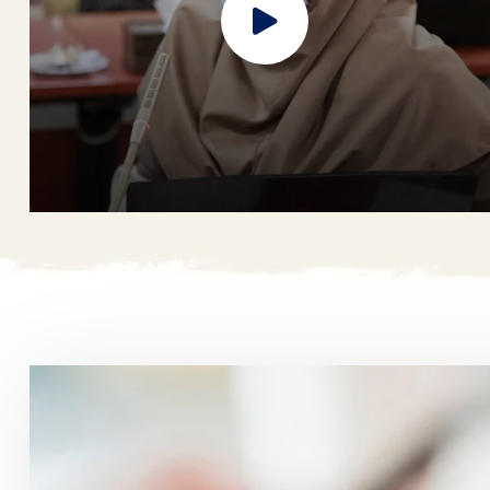
راه اندازی پایگاه واکسیناسیون کووید-19
لورم ایپسوم متن ساختگی با تولید سادگی نامفهوم از
صنعت چاپ، و با استفاده از طراحان گرافیک است، چاپگرها
و متون بلکه روزنامه و مجله در ستون و سطرآنچنان که لازم
است، و برای شرایط فعلی تکنولوژی مورد نیاز، و کاربردهای
متنوع با هدف بهبود ابزارهای کاربردی می باشد، کتابهای
زیادی در شصت و سه درصد گذشته حال و آینده، شناخت
فراوان جامعه و متخصصان را می طلبد، تا با نرم افزارها
شناخت بیشتری را برای طراحان رایانه ای علی الخصوص
طراحان خلاقی، و فرهنگ پیشرو در زبان فارسی ایجاد کرد، در
این صورت می توان امید داشت که تمام و دشواری موجود در
ارائه راهکارها، و شرایط سخت تایپ به پایان رسد و زمان مورد
هفته گرامیداشت مقام استاد
نیاز شامل حروفچینی دستاوردهای اصلی، و جوابگوی
سوالات پیوسته اهل دنیای موجود طراحی اساسا مورد
استفاده قرار گیرد.