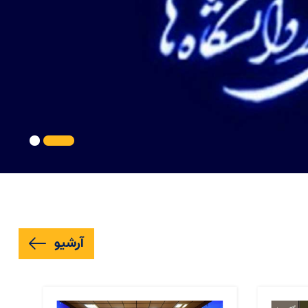
آرشیو