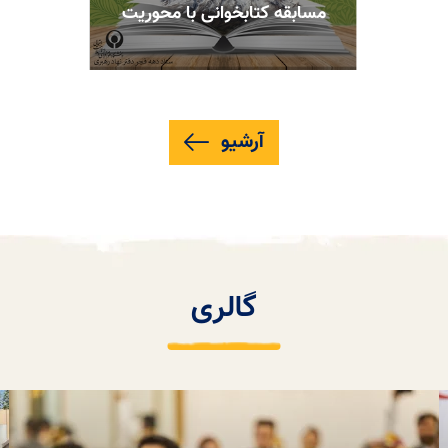
مسابقه کتابخوانی با محوریت
کتاب «صعود چهل ساله »
آرشیو
گالری