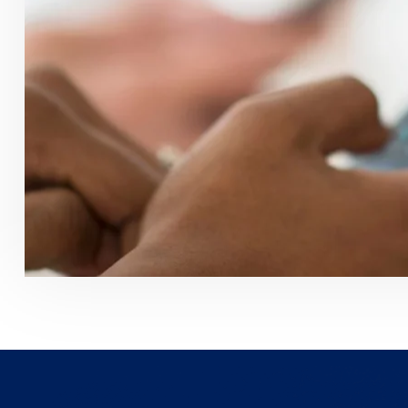
لورم ایپسوم متن ساختگی با تولید سادگی نامفهوم از
صنعت چاپ، و با استفاده از طراحان گرافیک است، چاپگرها
و متون بلکه روزنامه و مجله در ستون و سطرآنچنان که لازم
است، و برای شرایط فعلی تکنولوژی مورد نیاز، و کاربردهای
متنوع با هدف بهبود ابزارهای کاربردی می باشد، کتابهای
زیادی در شصت و سه درصد گذشته حال و آینده، شناخت
فراوان جامعه و متخصصان را می طلبد، تا با نرم افزارها
شناخت بیشتری را برای طراحان رایانه ای علی الخصوص
طراحان خلاقی، و فرهنگ پیشرو در زبان فارسی ایجاد کرد، در
این صورت می توان امید داشت که تمام و دشواری موجود در
ارائه راهکارها، و شرایط سخت تایپ به پایان رسد و زمان مورد
نیاز شامل حروفچینی دستاوردهای اصلی، و جوابگوی
سوالات پیوسته اهل دنیای موجود طراحی اساسا مورد
استفاده قرار گیرد.