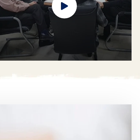
هفته گرامیداشت مقام استاد
لورم ایپسوم متن ساختگی با تولید سادگی نامفهوم از
صنعت چاپ، و با استفاده از طراحان گرافیک است، چاپگرها
و متون بلکه روزنامه و مجله در ستون و سطرآنچنان که لازم
است، و برای شرایط فعلی تکنولوژی مورد نیاز، و کاربردهای
متنوع با هدف بهبود ابزارهای کاربردی می باشد، کتابهای
زیادی در شصت و سه درصد گذشته حال و آینده، شناخت
فراوان جامعه و متخصصان را می طلبد، تا با نرم افزارها
شناخت بیشتری را برای طراحان رایانه ای علی الخصوص
طراحان خلاقی، و فرهنگ پیشرو در زبان فارسی ایجاد کرد، در
این صورت می توان امید داشت که تمام و دشواری موجود در
ارائه راهکارها، و شرایط سخت تایپ به پایان رسد و زمان مورد
مرکز تحقیقات سایکوز
نیاز شامل حروفچینی دستاوردهای اصلی، و جوابگوی
سوالات پیوسته اهل دنیای موجود طراحی اساسا مورد
استفاده قرار گیرد.