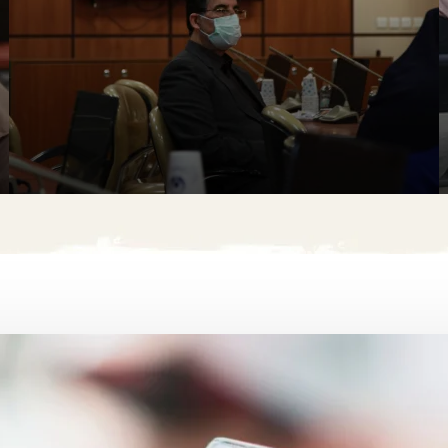
جشن بزرگ ازدواج دانشجویی
لورم ایپسوم متن ساختگی با تولید سادگی نامفهوم از
صنعت چاپ، و با استفاده از طراحان گرافیک است، چاپگرها
و متون بلکه روزنامه و مجله در ستون و سطرآنچنان که لازم
است، و برای شرایط فعلی تکنولوژی مورد نیاز، و کاربردهای
متنوع با هدف بهبود ابزارهای کاربردی می باشد، کتابهای
زیادی در شصت و سه درصد گذشته حال و آینده، شناخت
فراوان جامعه و متخصصان را می طلبد، تا با نرم افزارها
شناخت بیشتری را برای طراحان رایانه ای علی الخصوص
طراحان خلاقی، و فرهنگ پیشرو در زبان فارسی ایجاد کرد، در
این صورت می توان امید داشت که تمام و دشواری موجود در
ارائه راهکارها، و شرایط سخت تایپ به پایان رسد و زمان مورد
همکاری با شبکه سلامت صدا و سیما
نیاز شامل حروفچینی دستاوردهای اصلی، و جوابگوی
سوالات پیوسته اهل دنیای موجود طراحی اساسا مورد
استفاده قرار گیرد.