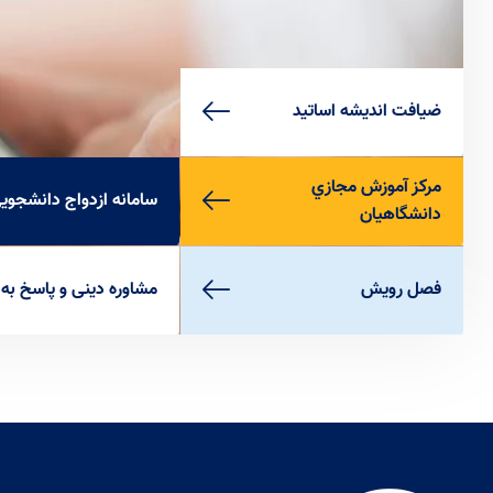
لورم ایپسوم متن ساختگی با تولید سادگی نامفهوم از
صنعت چاپ، و با استفاده از طراحان گرافیک است، چاپگرها
و متون بلکه روزنامه و مجله در ستون و سطرآنچنان که لازم
است، و برای شرایط فعلی تکنولوژی مورد نیاز، و کاربردهای
ضيافت انديشه اساتيد
متنوع با هدف بهبود ابزارهای کاربردی می باشد، کتابهای
زیادی در شصت و سه درصد گذشته حال و آینده، شناخت
فراوان جامعه و متخصصان را می طلبد، تا با نرم افزارها
مركز آموزش مجازي
شناخت بیشتری را برای طراحان رایانه ای علی الخصوص
سامانه ازدواج دانشجوي
دانشگاهيان
طراحان خلاقی، و فرهنگ پیشرو در زبان فارسی ایجاد کرد، در
این صورت می توان امید داشت که تمام و دشواری موجود در
ارائه راهکارها، و شرایط سخت تایپ به پایان رسد و زمان مورد
فصل رويش
مشاوره دينی و پاسخ به
نیاز شامل حروفچینی دستاوردهای اصلی، و جوابگوی
سوالات پیوسته اهل دنیای موجود طراحی اساسا مورد
استفاده قرار گیرد.